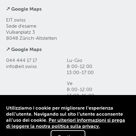
↗ Google Maps
EIT.swiss
Sede d'esame
Vulkanplatz 3
8048 Zürich-Altstetten
↗ Google Maps
044 444 17 17
Lu-Gio
info@eit
.
swiss
8:00-12:00
13:00-17:00
Ve
8:00-12:00
13:00-16:00
Utilizziamo i cookie per migliorare l’esperienza
Come raggiungerci e form di contatto
dell’utente. Navigando sul sito l’utente acconsente
Protezione dei dati
all’uso dei cookie.
Per ulteriori informazioni si prega
Colophon
di leggere la nostra politica sulla privacy.
CG