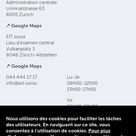
Administration centrale
Limmatstrasse 63
8005 Zurich
↗ Google Maps
EIT.swiss
Lieu d’examen central
Vulkanplatz 3
8048 Zürich-Altstetten
↗ Google Maps
044 444 17 17
Lu-Je
info@eit
.
swiss
08h00-12h00
13h00-17h00
Ve
08h00-12h00
13h00-16h00
Nous utilisons des cookies pour faciliter les tâches
des utilisateurs. En naviguant sur ce site, vous
Contact et accès
consentez à l'utilisation de cookies.
Pour plus
Déclaration de protection des données