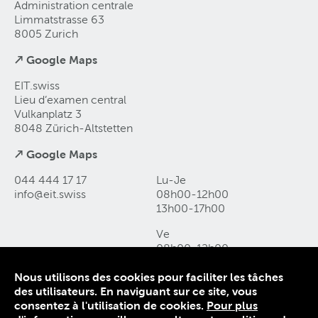
Administration centrale
Limmatstrasse 63
8005 Zurich
↗ Google Maps
EIT.swiss
Lieu d’examen central
Vulkanplatz 3
8048 Zürich-Altstetten
↗ Google Maps
044 444 17 17
Lu-Je
info@eit
.
swiss
08h00-12h00
13h00-17h00
Ve
08h00-12h00
13h00-16h00
Nous utilisons des cookies pour faciliter les tâches
des utilisateurs. En naviguant sur ce site, vous
Contact et accès
consentez à l'utilisation de cookies.
Pour plus
Déclaration de protection des données